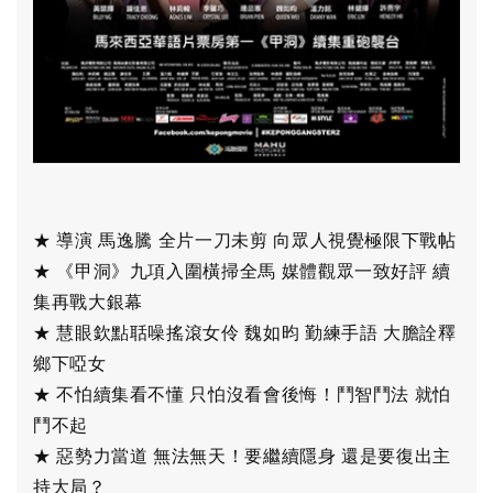
★ 導演 馬逸騰 全片一刀未剪 向眾人視覺極限下戰帖
★ 《甲洞》九項入圍橫掃全馬 媒體觀眾一致好評 續
集再戰大銀幕
★ 慧眼欽點聒噪搖滾女伶 魏如昀 勤練手語 大膽詮釋
鄉下啞女
★ 不怕續集看不懂 只怕沒看會後悔！鬥智鬥法 就怕
鬥不起
★ 惡勢力當道 無法無天！要繼續隱身 還是要復出主
持大局？