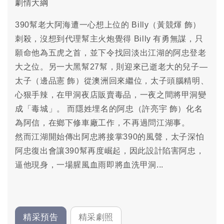
劇情大綱
390幫老大阿海遭一心想上位的 Billy
（黃競煇 飾）
刺殺，沒想到代理幫主火炮覺得 Billy 有勇無謀，只
願命他為五虎之首，並下令找回淡出江湖的阿忠登老
大之位。另一大黑幫27幫，則迎來已逝老大的兒子—
太子
（邊品憲 飾）
從澳洲回來繼位，太子頭腦精明、
心狠手辣，在甲洞夜店販賣毒品，一夜之間將甲洞變
成「毒城」。 而隱姓埋名的阿忠
（許亮宇 飾）化名
為阿信，
在鄉下修車廠工作，不再過問江湖事。
然而江湖開始傳出阿忠將接掌390的風聲，太子深怕
阿忠復出會讓390幫再度崛起，因此設計陷害阿忠，
逼他現身，一場腥風血雨即將血洗甲洞...
精采預告
精采劇照