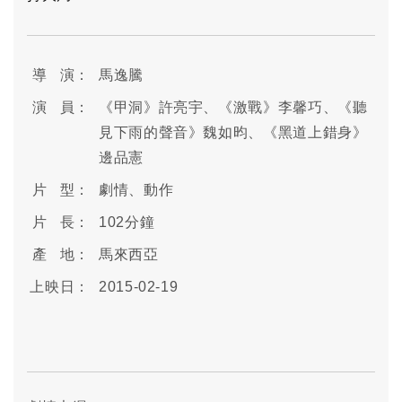
導 演：
馬逸騰
演 員：
《甲洞》許亮宇、《激戰》李馨巧、《聽
見下雨的聲音》魏如昀、《黑道上錯身》
邊品憲
片 型：
劇情、動作
片 長：
102分鐘
產 地：
馬來西亞
上映日：
2015-02-19