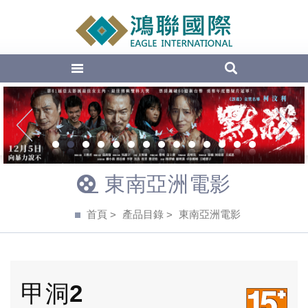
EAGLE Inte
1
2
3
4
5
6
7
8
9
10
11
12
13
14
東南亞洲電影
首頁
產品目錄
東南亞洲電影
甲洞2