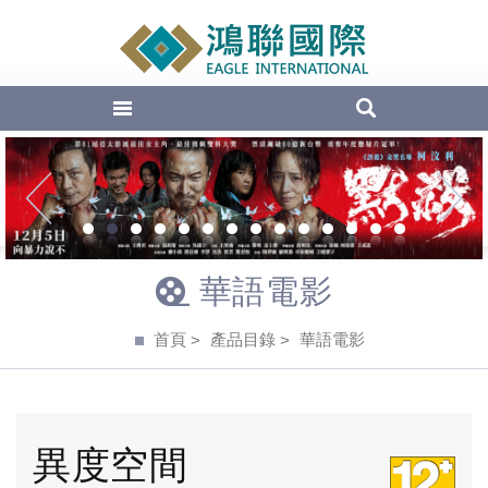
EAGLE Inte
1
2
3
4
5
6
7
8
9
10
11
12
13
14
華語電影
首頁
產品目錄
華語電影
異度空間