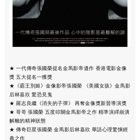
★ 一代傳奇張國榮提名金馬影帝遺作 香港電影金像
獎 五大提名一獲獎
★《霸王別姬》金像影帝張國榮 《美國女孩》金馬影
后林嘉欣 驚恐見鬼
★ 羅志良繼《消失的子彈》 再奪金像獎新晉導演獎
★ 哥哥 張國榮 五度叩關金馬影帝之作 精準演繹崩潰
解離的精神狀態
★ 傳奇巨星張國榮 金馬影后林嘉欣 華語心理驚悚經
典之作