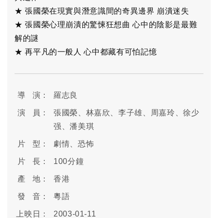
★ 張國榮在現實與潛意識間的奇異邊界 崩潰迷失
★ 張國榮心理崩潰的驚悚狂想曲 心中的陰影是最難
解的謎
★ 再平凡的一般人 心中都藏有可怕記憶
導 演：
羅志良
演 員：
張國榮、林嘉欣、李子雄、周嘉玲、徐少
强、潘美琪
片 型：
劇情、恐怖
片 長：
100分鐘
產 地：
香港
發 音：
粵語
上映日：
2003-01-11