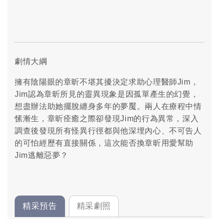
劇情大綱
擁有陰陽眼的章昕不堪其擾決定求助心理醫師Jim，
Jim認為章昕所見的靈異現象是因孤單產生的幻覺，
想盡辦法助她擺脫纏身多年的夢魘。兩人在療程中情
愫漸生，章昕痊癒之際卻發現Jim的行為異常，深入
調查後發現所有怪異行徑都與他深埋內心、不可告人
的可怕經歷有直接關係，這次能否換章昕用愛幫助
Jim逃離惡夢？
精采預告
精采劇照