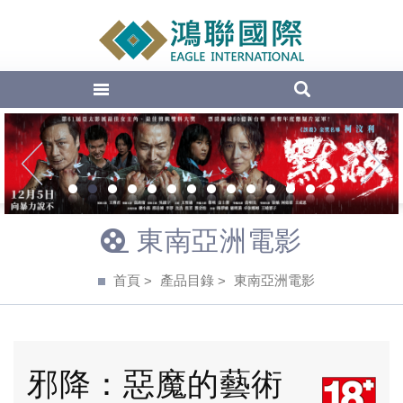
EAGLE Inte
1
2
3
4
5
6
7
8
9
10
11
12
13
14
東南亞洲電影
首頁
產品目錄
東南亞洲電影
邪降：惡魔的藝術