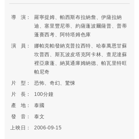
導 演：
羅寧提姆、帕西斯布拉納詹、伊薩拉納
迪、塞里豐尼蒂、約薩蓬波爾薩普、普蒂
蓬賽西考、阿特塔姆色庫
演 員：
娜帕克帕發納克普拉西特、哈泰萬恩甘蘇
坎普西、斯瓦波皮塔克阿卡林、查尼達蘇
裡亞康蓬、納莫通庫姆納德、帕瓦里特旺
帕尼奇
片 型：
恐怖、奇幻、驚悚
片 長：
100分鐘
產 地：
泰國
發 音：
泰文
上映日：
2006-09-15