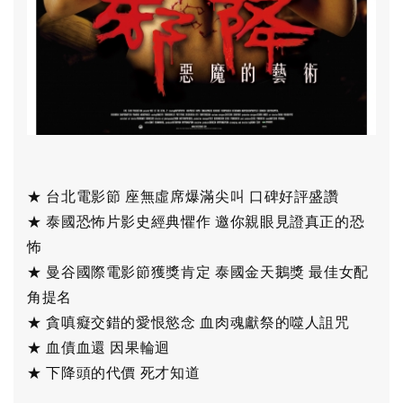
★ 台北電影節 座無虛席爆滿尖叫 口碑好評盛讚
★ 泰國恐怖片影史經典懼作 邀你親眼見證真正的恐
怖
★ 曼谷國際電影節獲獎肯定 泰國金天鵝獎 最佳女配
角提名
★ 貪嗔癡交錯的愛恨慾念 血肉魂獻祭的噬人詛咒
★ 血債血還 因果輪迴
★ 下降頭的代價 死才知道