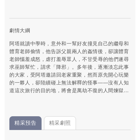
劇情大綱
阿塔就讀中學時，意外和一幫好友撞見自己的繼母和
體育老師偷情，他告訴父親兩人的姦情後，卻讓體育
老師惱羞成怒，虐打羞辱眾人，不甘受辱的他們遂尋
求巫師幫忙，請求「降邪」。多年後，逐漸淡忘此事
的大家，受阿塔邀請回老家重聚，然而原先開心玩樂
的一夥人，卻陸續碰上無法解釋的怪事——沒有人知
道這次旅行的目的地，將會是萬劫不復的人間煉獄…
精采預告
精采劇照