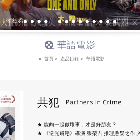
1
2
3
4
5
6
7
8
9
10
11
12
13
14
華語電影
首頁
產品目錄
華語電影
共犯
Partners in Crime
★ 能夠一起做壞事，才是好朋友 ?
★ 《逆光飛翔》導演 張榮吉 推理懸疑之作