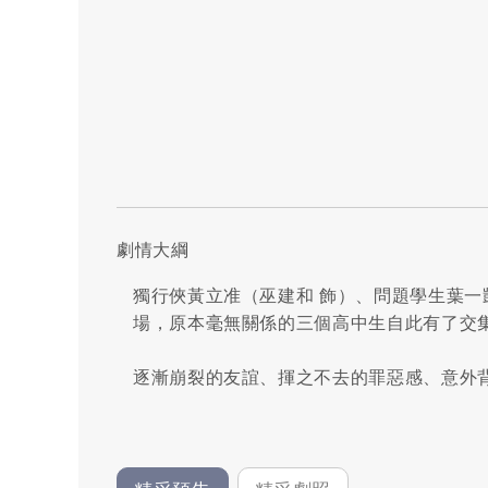
劇情大綱
獨行俠黃立准（巫建和 飾）、問題學生葉一
場，原本毫無關係的三個高中生自此有了交
逐漸崩裂的友誼、揮之不去的罪惡感、意外