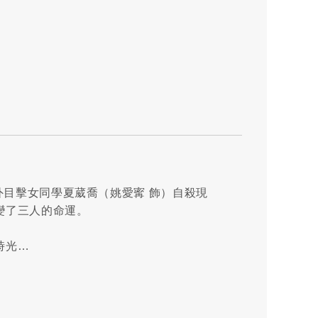
外目擊女同學夏葳喬（姚愛寗 飾）自殺現
變了三人的命運。
時光…