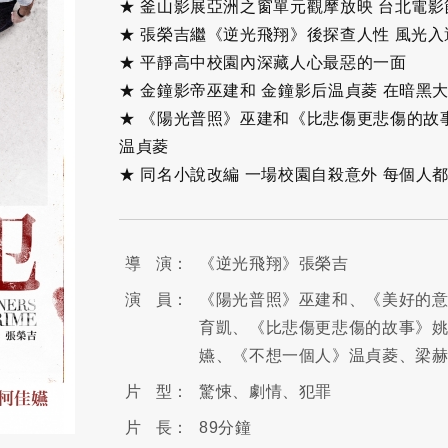
★ 釜山影展亞洲之窗單元觀摩放映 台北電影
★ 張榮吉繼《逆光飛翔》後探查人性 風光
★ 平靜高中校園內深藏人心最惡的一面
★ 金鐘影帝巫建和 金鐘影后温貞菱 在暗黑
★ 《陽光普照》巫建和《比悲傷更悲傷的故
温貞菱
★ 同名小說改編 一場校園自殺意外 每個人
導 演：
《逆光飛翔》張榮吉
演 員：
《陽光普照》巫建和、《美好的
育凱、《比悲傷更悲傷的故事》
嬿、《不想一個人》温貞菱、梁
片 型：
驚悚、劇情、犯罪
片 長：
89分鐘