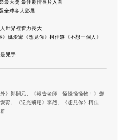
節最大獎 最佳劇情長片入圍
入選全球各大影展
大人世界裡奮力長大
事》姚愛寗《想見你》柯佳嬿《不想一個人》
都是兇手
意外》鄭開元、《報告老師！怪怪怪怪物！》鄧
姚愛寗、《逆光飛翔》李烈、《想見你》柯佳
赫群