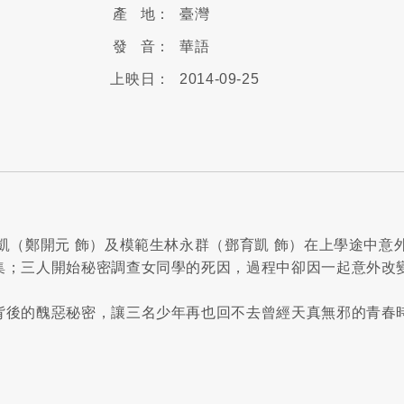
產 地：
臺灣
發 音：
華語
上映日：
2014-09-25
凱（鄭開元 飾）及模範生林永群（鄧育凱 飾）在上學途中意
集；三人開始秘密調查女同學的死因，過程中卻因一起意外改
背後的醜惡秘密，讓三名少年再也回不去曾經天真無邪的青春