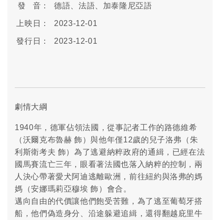
發 音：
德語、法語、加泰隆尼亞語
上映日：
2023-12-01
發行日：
2023-12-01
劇情大綱
1940年，德軍佔領法國，從事記者工作的路德維希
（沃爾克布魯赫 飾）與他年僅12歲的兒子洛弗（朱
利斯衛考夫 飾）為了逃避納粹政府的通緝，已經在法
國馬賽流亡三年，眼看著法國也落入納粹的控制，兩
人決心帶著愛犬阿迪逃離歐洲，前往紐約與洛弗的媽
媽（安娜瑪莉亞穆埃 飾）會合。
邁向自由的代價讓他們飽受苦難，為了逃至葡萄牙搭
船，他們偽造身分、沿途躲避追緝，還得翻越庇里牛