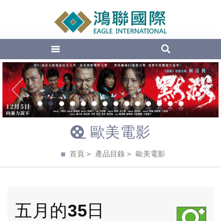
EAGLE Inte
1
2
3
4
5
6
7
8
9
10
11
12
13
14
歐美電影
首頁
產品目錄
歐美電影
五月的35日