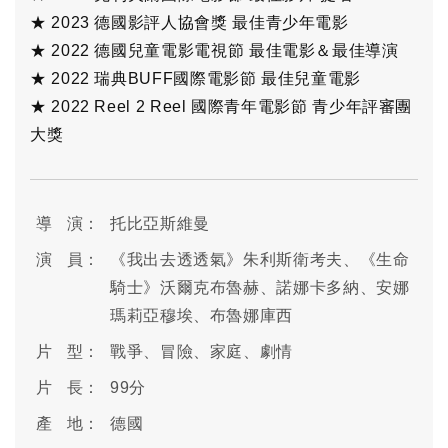
★ 2023 德國影評人協會獎 最佳青少年電影
★ 2022 德國兒童電影電視節 最佳電影＆最佳導演
★ 2022 瑞典BUFF國際電影節 最佳兒童電影
★ 2022 Reel 2 Reel 國際青年電影節 青少年評審團
大獎
導 演：
托比亞斯維曼
演 員：
《我出去透透氣》朱利斯衛考夫、《生命
騎士》沃爾克布魯赫、諾娜卡多納、安娜
瑪莉亞穆埃、布魯娜庫西
片 型：
戰爭、冒險、家庭、劇情
片 長：
99分
產 地：
德國