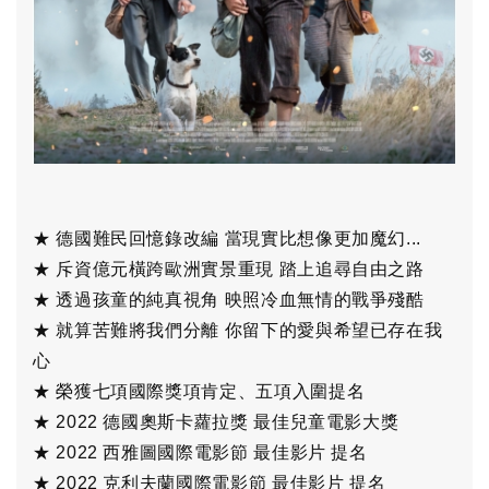
★ 德國難民回憶錄改編 當現實比想像更加魔幻...
★ 斥資億元橫跨歐洲實景重現 踏上追尋自由之路
★ 透過孩童的純真視角 映照冷血無情的戰爭殘酷
★ 就算苦難將我們分離 你留下的愛與希望已存在我
心
★ 榮獲七項國際獎項肯定、五項入圍提名
★ 2022 德國奧斯卡蘿拉獎 最佳兒童電影大獎
★ 2022 西雅圖國際電影節 最佳影片 提名
★ 2022 克利夫蘭國際電影節 最佳影片 提名