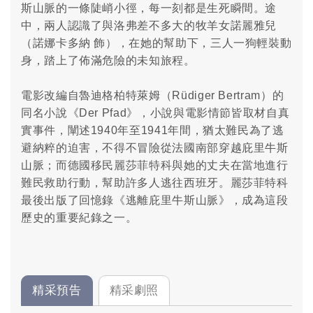
斯山脈的一條陡峭小徑，每一刻都是生死瞬間。途
中，兩人認識了與洛弗差不多大的牧羊女諾麗雅兒
（諾娜卡多納 飾），在她的幫助下，三人一狗輕裝動
身，踏上了佈滿危險的未知旅程。
電影改編自魯迪格柏特萊姆（Rüdiger Bertram）的
同名小說《Der Pfad》，小說與電影情節皆取材自真
實事件，闡述1940年至1941年間，猶太難民為了逃
避納粹的迫害，不得不冒險從法國南部穿越庇里牛斯
山脈；而德國移民麗莎菲特科與她的丈夫在當地進行
難民救助行動，幫助許多人逃往西班牙。麗莎菲特科
最後出版了回憶錄《逃離庇里牛斯山脈》，成為這段
歷史的重要紀錄之一。
精采預告
精采劇照