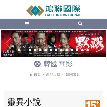
EAGLE Inte
1
2
3
4
5
6
7
8
9
10
11
12
13
14
韓國電影
首頁
產品目錄
韓國電影
靈異小說