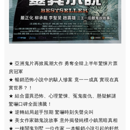
★ 亞洲鬼片再掀風潮大作 勇奪全韓上半年驚悚片票
房冠軍
★ 暢銷恐怖小說中的駭人慘案 竟一一成真 實現在真
實世界？！
★ 結合靈異恐怖、心理驚悚、冤鬼復仇、懸疑解謎
驚嚇口碑全面沸騰！
★ 逆轉結局超乎預期 驚嚇時刻失聲尖叫
★ 美女作家聽鬼說故事 意外揭發純樸小鎮黑暗真相
★ 一棟鬧鬼別墅 一位作家 一本暢銷小說引起的軒然