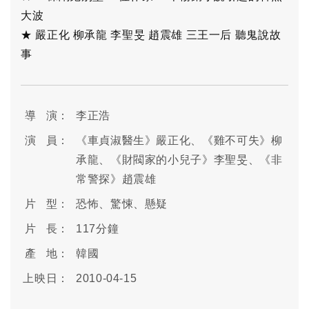
大波
★ 嚴正化 柳承龍 李聖旻 趙震雄 三王一后 聽鬼說故
事
導 演：
李正浩
演 員：
《車貞淑醫生》嚴正化、《雞不可失》柳
承龍、《財閥家的小兒子》李聖旻、《非
常警探》趙震雄
片 型：
恐怖、驚悚、懸疑
片 長：
117分鐘
產 地：
韓國
上映日：
2010-04-15