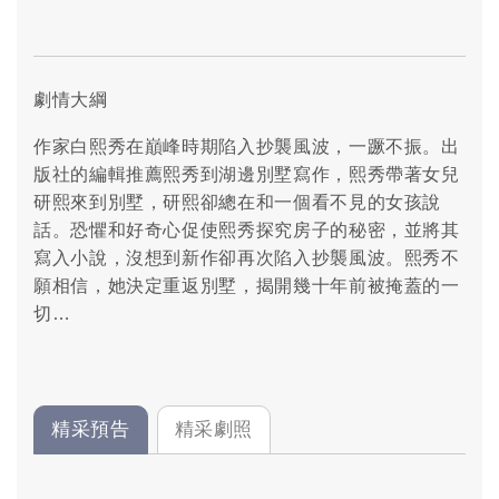
劇情大綱
作家白熙秀在巔峰時期陷入抄襲風波，一蹶不振。出
版社的編輯推薦熙秀到湖邊別墅寫作，熙秀帶著女兒
研熙來到別墅，研熙卻總在和一個看不見的女孩說
話。恐懼和好奇心促使熙秀探究房子的秘密，並將其
寫入小說，沒想到新作卻再次陷入抄襲風波。熙秀不
願相信，她決定重返別墅，揭開幾十年前被掩蓋的一
切…
精采預告
精采劇照