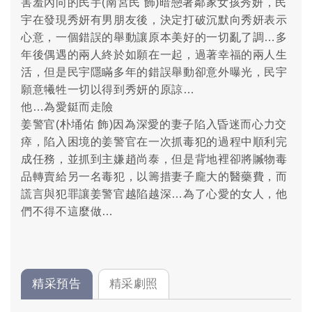
害羞內向的民宇(南宮民 飾)暗戀著鄰家女孩秀妍，民
宇在發現秀妍有男朋友後，決定打破沉默向秀妍表示
心意，一個錯誤的舉動讓原本美好的一切亂了調…多
年後偶遇的兩人終於如願在一起，過著幸福的兩人生
活，但是民宇隱瞞多年的錯誤舉動卻意外曝光，民宇
願意犧牲一切以得到秀妍的原諒…
他…為愛鋌而走險
姜警官(朴埇佑 飾)因為深愛的妻子陷入昏迷而心力交
瘁，陷入困境的姜警官在一次抓毒犯的過程中順利完
成任務，並抓到主嫌趙尚泰，但是背地裡卻將贓物毒
品轉賣給另一名毒犯，以籌措妻子龐大的醫藥費，而
謊言與犯罪讓姜警官越陷越深…為了心愛的女人，他
們不得不這麼做…
精采預告
精采劇照