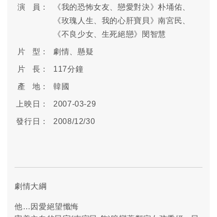
演 員：
《我的恐怖女友、戀愛對決》朴埇佑、
《玫瑰人生、我的心肝寶貝》南宮民、
《不良少女、生死絕戀》閔智慧
片 型：
劇情、懸疑
片 長：
117分鐘
產 地：
韓國
上映日：
2007-03-29
發行日：
2008/12/30
劇情大綱
他…因愛絕望懺悔