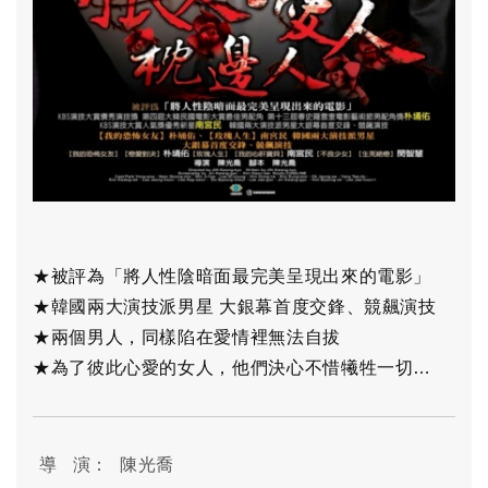
​★被評為「將人性陰暗面最完美呈現出來的電影」
​★韓國兩大演技派男星 大銀幕首度交鋒、競飆演技
★兩個男人，同樣陷在愛情裡無法自拔
★為了彼此心愛的女人，他們決心不惜犧牲一切…
導 演：
陳光喬