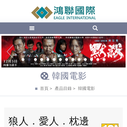
EAGLE Inte
1
2
3
4
5
6
7
8
9
10
11
12
13
14
韓國電影
首頁
產品目錄
韓國電影
狼人．愛人．枕邊